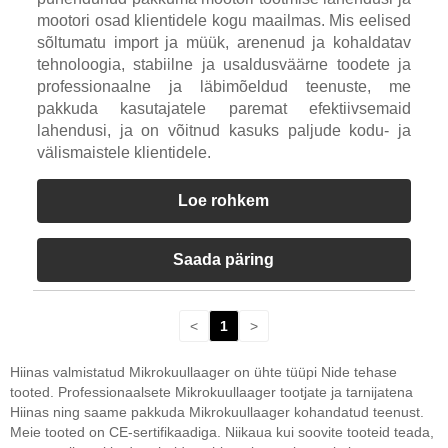
mootori osad klientidele kogu maailmas. Mis eelised
sõltumatu import ja müük, arenenud ja kohaldatav
tehnoloogia, stabiilne ja usaldusväärne toodete ja
professionaalne ja läbimõeldud teenuste, me
pakkuda kasutajatele paremat efektiivsemaid
lahendusi, ja on võitnud kasuks paljude kodu- ja
välismaistele klientidele.
Loe rohkem
Saada päring
<
1
>
Hiinas valmistatud Mikrokuullaager on ühte tüüpi Nide tehase
tooted. Professionaalsete Mikrokuullaager tootjate ja tarnijatena
Hiinas ning saame pakkuda Mikrokuullaager kohandatud teenust.
Meie tooted on CE-sertifikaadiga. Niikaua kui soovite tooteid teada,