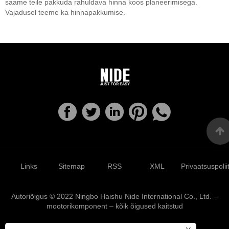
saame teile pakkuda rahuldava hinna koos planeerimisega.
Vajadusel teeme ka hinnapakkumise.
Links
Sitemap
RSS
XML
Privaatsuspolii
Autoriõigus © 2022 Ningbo Haishu Nide International Co., Ltd. –
mootorikomponent – ​​kõik õigused kaitstud