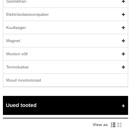
Süsinikhari
Elektriisolatsioonipaber
Kuullaager
Magnet
Mootori võll
Termokaitse
Muud mootoriosad
Uued tooted
View as