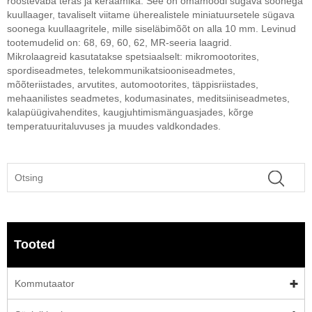
roostevaba teras ja keraamika. See on omamoodi sügava soonega
kuullaager, tavaliselt viitame üherealistele miniatuursetele sügava
soonega kuullaagritele, mille siseläbimõõt on alla 10 mm. Levinud
tootemudelid on: 68, 69, 60, 62, MR-seeria laagrid.
Mikrolaagreid kasutatakse spetsiaalselt: mikromootorites,
spordiseadmetes, telekommunikatsiooniseadmetes,
mõõteriistades, arvutites, automootorites, täppisriistades,
mehaanilistes seadmetes, kodumasinates, meditsiiniseadmetes,
kalapüügivahendites, kaugjuhtimismänguasjades, kõrge
temperatuuritaluvuses ja muudes valdkondades.
Tooted
Kommutaator