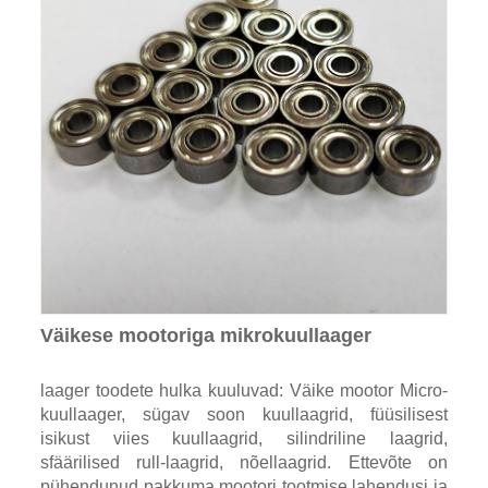
Väikese mootoriga mikrokuullaager
laager toodete hulka kuuluvad: Väike mootor Micro-
kuullaager, sügav soon kuullaagrid, füüsilisest
isikust viies kuullaagrid, silindriline laagrid,
sfäärilised rull-laagrid, nõellaagrid. Ettevõte on
pühendunud pakkuma mootori tootmise lahendusi ja