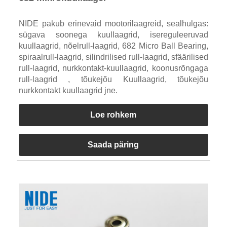
NIDE pakub erinevaid mootorilaagreid, sealhulgas:
sügava soonega kuullaagrid, isereguleeruvad
kuullaagrid, nõelrull-laagrid, 682 Micro Ball Bearing,
spiraalrull-laagrid, silindrilised rull-laagrid, sfäärilised
rull-laagrid, nurkkontakt-kuullaagrid, koonusrõngaga
rull-laagrid , tõukejõu Kuullaagrid, tõukejõu
nurkkontakt kuullaagrid jne.
Loe rohkem
Saada päring