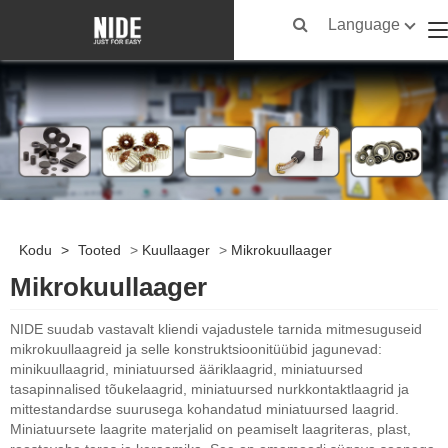
Language
Kodu
>
Tooted
>
Kuullaager
>
Mikrokuullaager
Mikrokuullaager
NIDE suudab vastavalt kliendi vajadustele tarnida mitmesuguseid
mikrokuullaagreid ja selle konstruktsioonitüübid jagunevad:
minikuullaagrid, miniatuursed ääriklaagrid, miniatuursed
tasapinnalised tõukelaagrid, miniatuursed nurkkontaktlaagrid ja
mittestandardse suurusega kohandatud miniatuursed laagrid.
Miniatuursete laagrite materjalid on peamiselt laagriteras, plast,