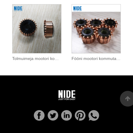
Tolmuimeja mootori kommutaator
Fööni mootori kommutaator