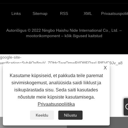
Links
Sitemap
RSS
XML
Privaatsuspolii
Autoriõigus © 2022 Ningbo Haishu Nide International Co., Ltd. –
mootorikomponent – ​​kõik õigused kaitstud
google-site-
verification=SyhAOs8nvV_ZDHcTwaQmwR4DlIlFDasLRlEVC9Jv_a8
X
Kasutame küpsiseid, et pakkuda teile paremat
sirvimiskogemust, analüüsida saidi liiklust ja
isikupärastada sisu. Seda saiti kasutades
nõustute meie küpsiste kasutamisega.
Privaatsuspoliitika
Keeldu
Nõustu
whatsapp
Meil