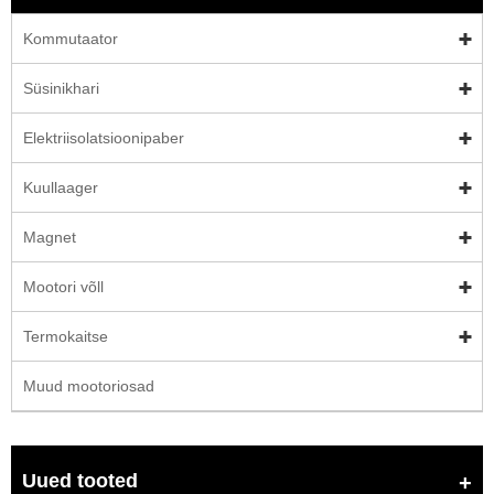
Kommutaator
Süsinikhari
Elektriisolatsioonipaber
Kuullaager
Magnet
Mootori võll
Termokaitse
Muud mootoriosad
Uued tooted