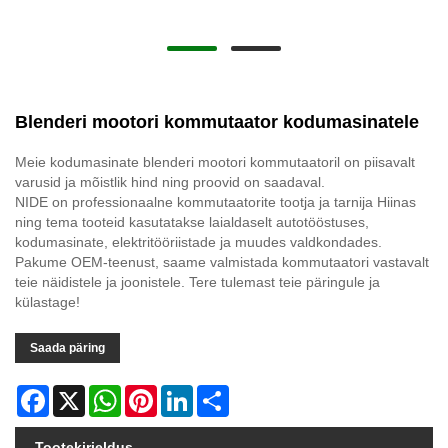
Blenderi mootori kommutaator kodumasinatele
Meie kodumasinate blenderi mootori kommutaatoril on piisavalt
varusid ja mõistlik hind ning proovid on saadaval.
NIDE on professionaalne kommutaatorite tootja ja tarnija Hiinas
ning tema tooteid kasutatakse laialdaselt autotööstuses,
kodumasinate, elektritööriistade ja muudes valdkondades.
Pakume OEM-teenust, saame valmistada kommutaatori vastavalt
teie näidistele ja joonistele. Tere tulemast teie päringule ja
külastage!
Saada päring
Facebook
X
WhatsApp
Pinterest
LinkedIn
Share
Tootekirjeldus