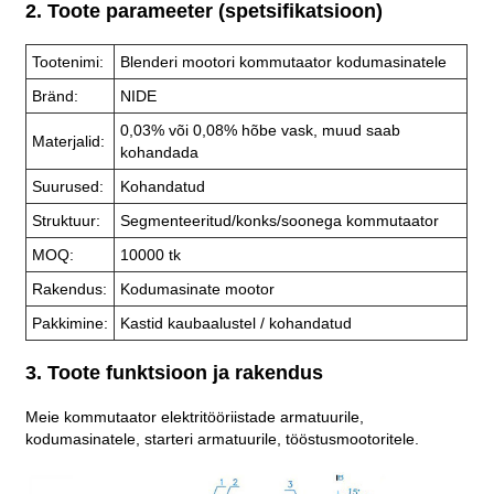
2. Toote parameeter (spetsifikatsioon)
Tootenimi:
Blenderi mootori kommutaator kodumasinatele
Bränd:
NIDE
0,03% või 0,08% hõbe vask, muud saab
Materjalid:
kohandada
Suurused:
Kohandatud
Struktuur:
Segmenteeritud/konks/soonega kommutaator
MOQ:
10000 tk
Rakendus:
Kodumasinate mootor
Pakkimine:
Kastid kaubaalustel / kohandatud
3. Toote funktsioon ja rakendus
Meie kommutaator elektritööriistade armatuurile,
kodumasinatele, starteri armatuurile, tööstusmootoritele.