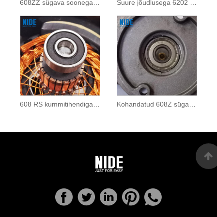
608ZZ sügava soonega kuullaager
Suure jõudlusega 6202 RS sügava soonega kuullaager
608 RS kummitihendiga sügava soonega kuullaager
Kohandatud 608Z sügava soonega kuullaager