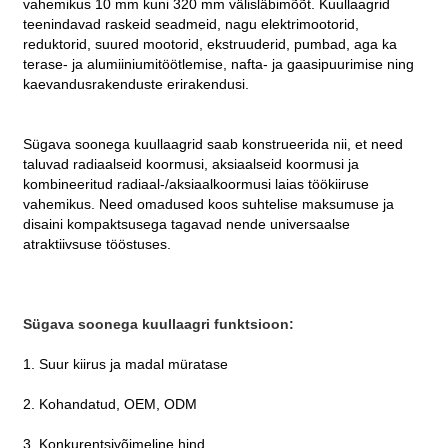
vahemikus 10 mm kuni 320 mm välisläbimõõt. Kuullaagrid
teenindavad raskeid seadmeid, nagu elektrimootorid,
reduktorid, suured mootorid, ekstruuderid, pumbad, aga ka
terase- ja alumiiniumitöötlemise, nafta- ja gaasipuurimise ning
kaevandusrakenduste erirakendusi.
Sügava soonega kuullaagrid saab konstrueerida nii, et need
taluvad radiaalseid koormusi, aksiaalseid koormusi ja
kombineeritud radiaal-/aksiaalkoormusi laias töökiiruse
vahemikus. Need omadused koos suhtelise maksumuse ja
disaini kompaktsusega tagavad nende universaalse
atraktiivsuse tööstuses.
Sügava soonega kuullaagri funktsioon:
1. Suur kiirus ja madal müratase
2. Kohandatud, OEM, ODM
3. Konkurentsivõimeline hind