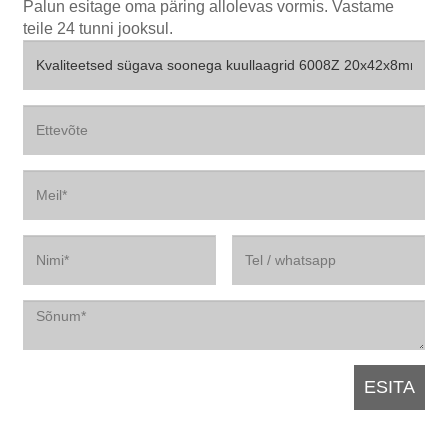
Palun esitage oma päring allolevas vormis. Vastame
teile 24 tunni jooksul.