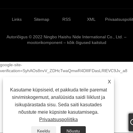
Links
Sitemap
RSS
XML
Privaatsuspolii
Autoriõigus © 2022 Ningbo Haishu Nide International Co., Ltd. –
mootorikomponent – ​​kõik õigused kaitstud
google-site-
verification=SyhAOs8nvV_ZDHcTwaQmwR4DlIlFDasLRlEVC9Jv_a8
X
Kasutame küpsiseid, et pakkuda teile paremat
sirvimiskogemust, analüüsida saidi liiklust ja
isikupärastada sisu. Seda saiti kasutades
nõustute meie küpsiste kasutamisega.
Privaatsuspoliitika
Keeldu
Nõustu