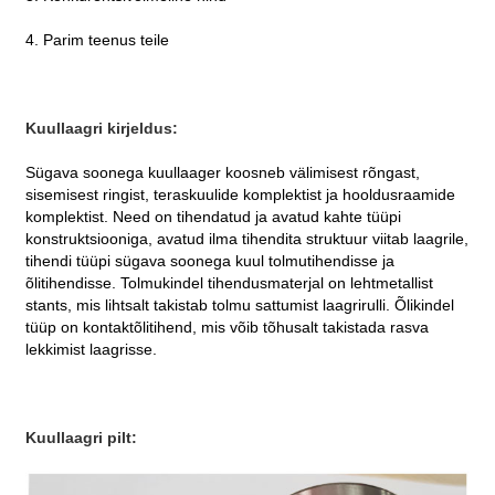
4. Parim teenus teile
Kuullaagri kirjeldus:
Sügava soonega kuullaager koosneb välimisest rõngast,
sisemisest ringist, teraskuulide komplektist ja hooldusraamide
komplektist. Need on tihendatud ja avatud kahte tüüpi
konstruktsiooniga, avatud ilma tihendita struktuur viitab laagrile,
tihendi tüüpi sügava soonega kuul tolmutihendisse ja
õlitihendisse. Tolmukindel tihendusmaterjal on lehtmetallist
stants, mis lihtsalt takistab tolmu sattumist laagrirulli. Õlikindel
tüüp on kontaktõlitihend, mis võib tõhusalt takistada rasva
lekkimist laagrisse.
Kuullaagri pilt: