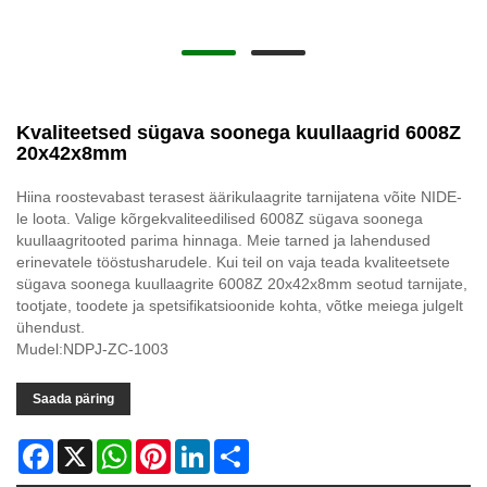
Kvaliteetsed sügava soonega kuullaagrid 6008Z
20x42x8mm
Hiina roostevabast terasest äärikulaagrite tarnijatena võite NIDE-
le loota. Valige kõrgekvaliteedilised 6008Z sügava soonega
kuullaagritooted parima hinnaga. Meie tarned ja lahendused
erinevatele tööstusharudele. Kui teil on vaja teada kvaliteetsete
sügava soonega kuullaagrite 6008Z 20x42x8mm seotud tarnijate,
tootjate, toodete ja spetsifikatsioonide kohta, võtke meiega julgelt
ühendust.
Mudel:NDPJ-ZC-1003
Saada päring
Facebook
X
WhatsApp
Pinterest
LinkedIn
Share