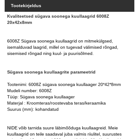
Tootekirjeldus
Kvaliteetsed sügava soonega kuullaagrid 6008Z
20x42x8mm
6008Z Sügava soonega kuullaagrid on mitmekülgsed,
isemalduvad laagrid, millel on tugevad välimised rõngad,
sisemised rõngad ning kuul- ja puurisõlmed.
Sügava soonega kuullaagrite parameetrid
Tootenimi:
6008Z sügava soonega kuullaager 20*42*8mm
Mudeli number:
6008Z
Tüüp:
Sügava soonega kuullaager
Materjal
:
Kroomteras/roostevaba teras/keraamika
Suurus (mm):
kohandatud
NIDE võib tarnida suure läbimõõduga kuullaagreid. Meie
kuullaagrid on teile saadaval juba valmis riiulitel, suurustes