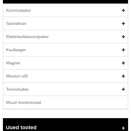
Kommutaator
Süsinikhari
Elektriisolatsioonipaber
Kuullaager
Magnet
Mootori võll
Termokaitse
Muud mootoriosad
Uued tooted