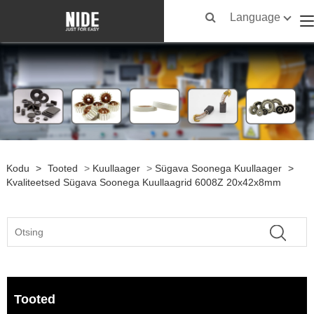
Language
Kodu
>
Tooted
>
Kuullaager
>
Sügava Soonega Kuullaager
>
Kvaliteetsed Sügava Soonega Kuullaagrid 6008Z 20x42x8mm
Tooted