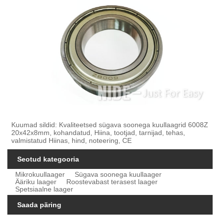
Kuumad sildid: Kvaliteetsed sügava soonega kuullaagrid 6008Z
20x42x8mm, kohandatud, Hiina, tootjad, tarnijad, tehas,
valmistatud Hiinas, hind, noteering, CE
Seotud kategooria
Mikrokuullaager
Sügava soonega kuullaager
Ääriku laager
Roostevabast terasest laager
Spetsiaalne laager
Saada päring