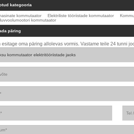
otud kategooria
asinate kommutaator
Elektriliste tööriistade kommutaator
Kommut
duvvoolumootori kommutaator
ada päring
 esitage oma päring allolevas vormis. Vastame teile 24 tunni jo