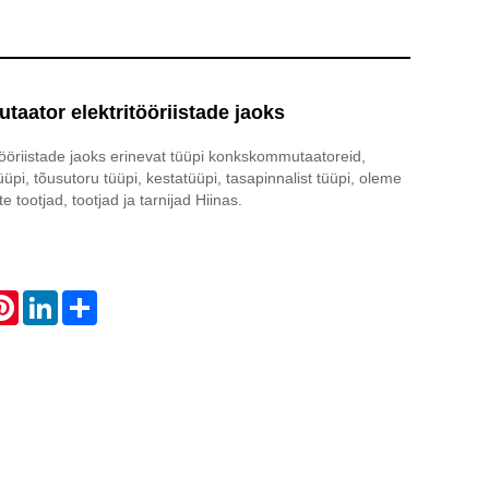
aator elektritööriistade jaoks
tööriistade jaoks erinevat tüüpi konkskommutaatoreid,
pi, tõusutoru tüüpi, kestatüüpi, tasapinnalist tüüpi, oleme
tootjad, tootjad ja tarnijad Hiinas.
atsApp
Pinterest
LinkedIn
Share