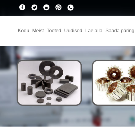
Kodu
Meist
Tooted
Uudised
Lae alla
Saada päring