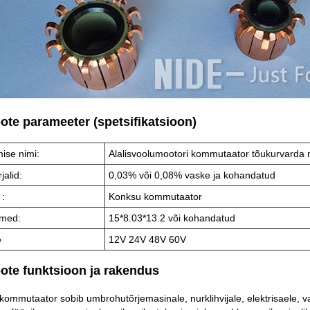
oote parameeter (spetsifikatsioon)
ise nimi:
Alalisvoolumootori kommutaator tõukurvarda 
jalid:
0,03% või 0,08% vaske ja kohandatud
 :
Konksu kommutaator
med:
15*8.03*13.2 või kohandatud
e
12V 24V 48V 60V
oote funktsioon ja rakendus
ommutaator sobib umbrohutõrjemasinale, nurklihvijale, elektrisaele, vasa