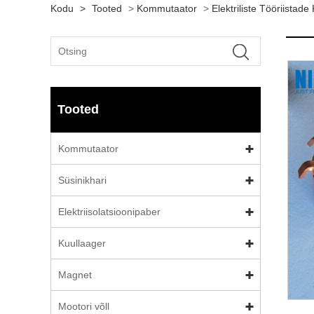
Kodu
>
Tooted
>
Kommutaator
>
Elektriliste Tööriista
Tooted
Kommutaator
Süsinikhari
Elektriisolatsioonipaber
Kuullaager
Magnet
Mootori võll