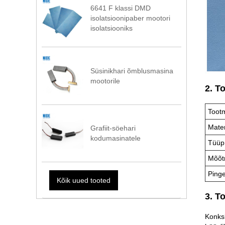
6641 F klassi DMD
isolatsioonipaber mootori
isolatsiooniks
Süsinikhari õmblusmasina
mootorile
2. T
Tootm
Mater
Grafiit-söehari
kodumasinatele
Tüüp
Mõõt
Ping
Kõik uued tooted
3. T
Konksk