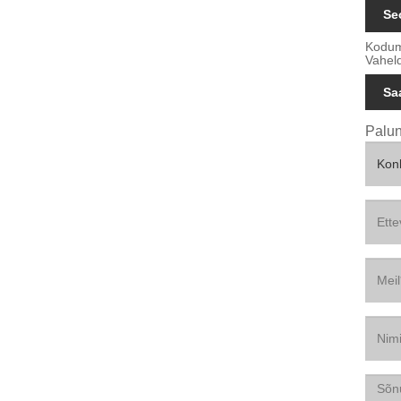
Se
Kodum
Vahel
Sa
Palun