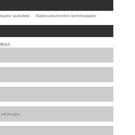
aator autodele
Alalisvoolumootori kommutaator
oksul.