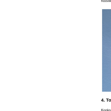
höövli
4. T
Konksu