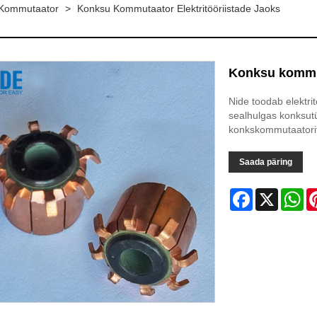
de Kommutaator
>
Konksu Kommutaator Elektritööriistade Jaoks
Konksu kommut
Nide toodab elektri
sealhulgas konksutüü
konkskommutaatorite 
Saada päring
Facebook
X
Wh