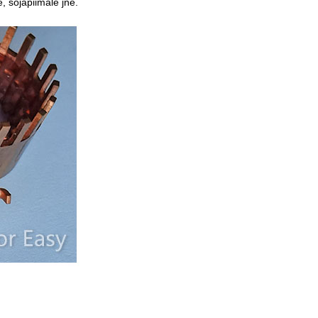
e, sojapiimale jne.