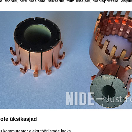
le, föönile, pesumasinale, mikserile, tolmuimejale, mahlapressile, visplil
oote üksikasjad
 kommutaator elektritööriistade jaoks