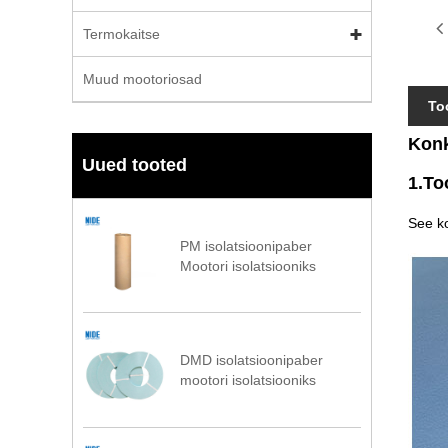
Termokaitse
Muud mootoriosad
To
Konk
Uued tooted
1.To
See ko
PM isolatsioonipaber
Mootori isolatsiooniks
DMD isolatsioonipaber
mootori isolatsiooniks