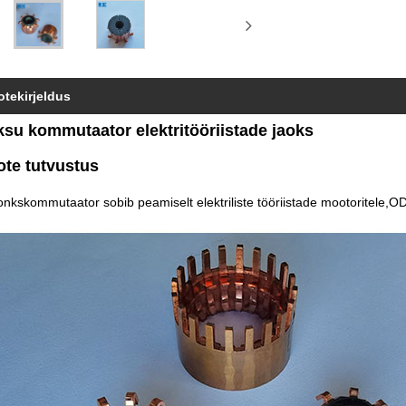
otekirjeldus
su kommutaator elektritööriistade jaoks
ote tutvustus
nkskommutaator sobib peamiselt elektriliste tööriistade mootoritele,
OD