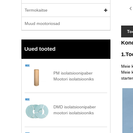
Termokaitse
Muud mootoriosad
To
Kond
Uued tooted
1.To
Meie k
Meie k
PM isolatsioonipaber
starte
Mootori isolatsiooniks
DMD isolatsioonipaber
mootori isolatsiooniks