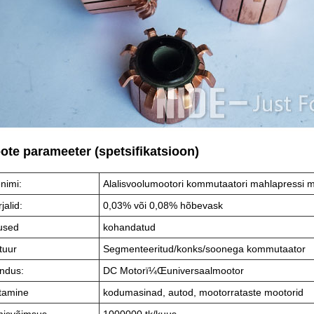
oote parameeter (spetsifikatsioon)
nimi:
Alalisvoolumootori kommutaatori mahlapressi m
jalid:
0,03% või 0,08% hõbevask
used
kohandatud
tuur
Segmenteeritud/konks/soonega kommutaator
ndus:
DC Motorï¼Œuniversaalmootor
tamine
kodumasinad, autod, mootorrataste mootorid
misvõimsus
1000000 tk/kuus