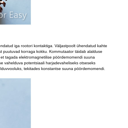
datud iga rootori kontaktiga. Väljastpoolt ühendatud kahte
neist puutuvad korraga kokku. Kommutaator täidab alalduse
s, et tagada elektromagnetilise pöördemomendi suuna
e vahelduva potentsiaali harjadevaheliseks otseseks
ahelduvvooluks, tekitades konstantse suuna pöördemomendi.