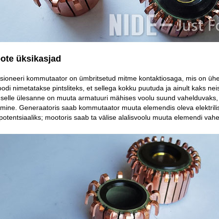
oote üksikasjad
sioneeri kommutaator on ümbritsetud mitme kontaktiosaga, mis on ühen
oodi nimetatakse pintsliteks, et sellega kokku puutuda ja ainult kaks 
ja selle ülesanne on muuta armatuuri mähises voolu suund vahelduvak
ine. Generaatoris saab kommutaator muuta elemendis oleva elektrilis
ipotentsiaaliks; mootoris saab ta välise alalisvoolu muuta elemendi v