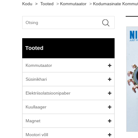
Kodu
>
Tooted
>
Kommutaator
>
Kodumasinate Kommut
Tooted
Kommutaator
Süsinikhari
Elektriisolatsioonipaber
Kuullaager
Magnet
Mootori võll