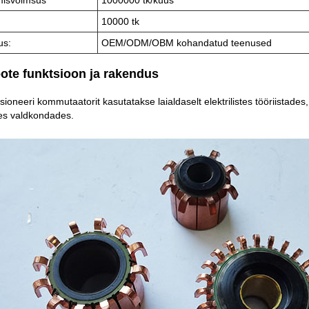
10000 tk
us:
OEM/ODM/OBM kohandatud teenused
oote funktsioon ja rakendus
sioneeri kommutaatorit kasutatakse laialdaselt elektrilistes tööriistad
s valdkondades.