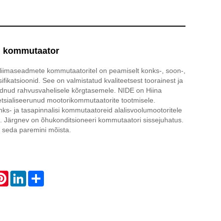
i kommutaator
kliimaseadmete kommutaatoritel on peamiselt konks-, soon-,
fikatsioonid. See on valmistatud kvaliteetsest toorainest ja
udnud rahvusvahelisele kõrgtasemele. NIDE on Hiina
etsialiseerunud mootorikommutaatorite tootmisele.
s- ja tasapinnalisi kommutaatoreid alalisvoolumootoritele
e. Järgnev on õhukonditsioneeri kommutaatori sissejuhatus.
il seda paremini mõista.
atsApp
Pinterest
LinkedIn
Share