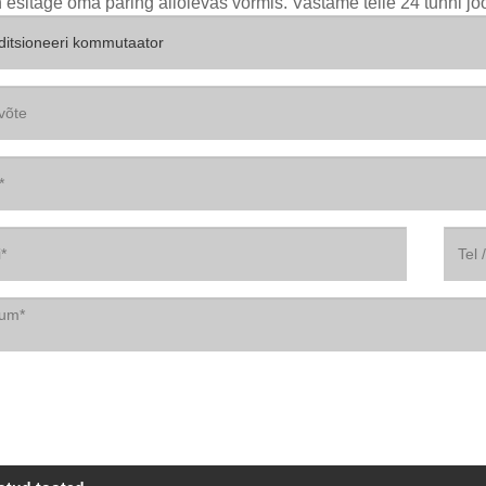
 esitage oma päring allolevas vormis. Vastame teile 24 tunni jo