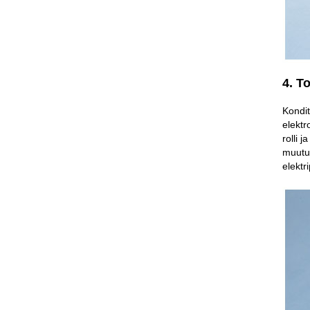
4. T
Kondit
elektr
rolli 
muutum
elektr