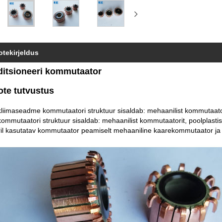
otekirjeldus
itsioneeri kommutaator
ote tutvustus
liimaseadme kommutaatori struktuur sisaldab: mehaanilist kommutaatorit
ommutaatori struktuur sisaldab: mehaanilist kommutaatorit, poolplastist
ril kasutatav kommutaator peamiselt mehaaniline kaarekommutaator ja