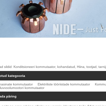
 sildid: Konditsioneeri kommutaator, kohandatud, Hiina, tootjad, tarni
otud kategooria
asinate kommutaator
Elektriliste tööriistade kommutaator
Kommut
duvvoolumootori kommutaator
ada päring