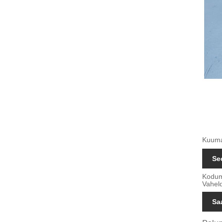
Kuumad
Se
Kodum
Vahel
Sa