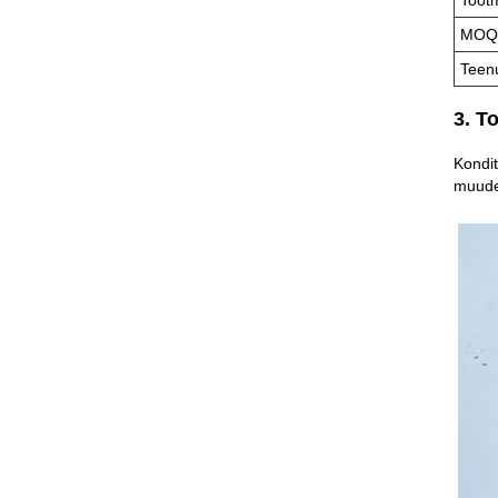
MOQ
Teen
3. T
Kondit
muude