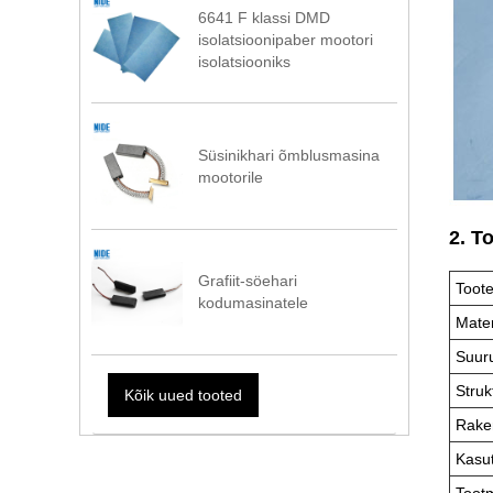
6641 F klassi DMD
isolatsioonipaber mootori
isolatsiooniks
Süsinikhari õmblusmasina
mootorile
2. T
Grafiit-söehari
Toote
kodumasinatele
Mater
Suur
Struk
Kõik uued tooted
Rake
Kasu
Toot