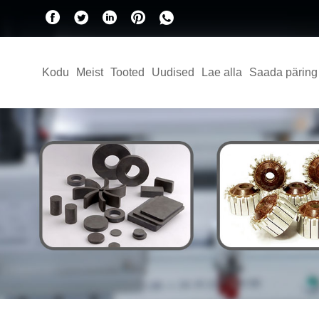
Kodu
Meist
Tooted
Uudised
Lae alla
Saada päring