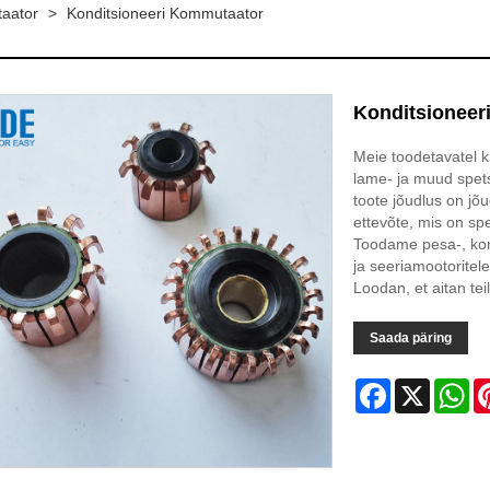
aator
>
Konditsioneeri Kommutaator
Konditsioneer
Meie toodetavatel 
lame- ja muud spetsi
toote jõudlus on jõ
ettevõte, mis on sp
Toodame pesa-, konk
ja seeriamootoritel
Loodan, et aitan te
Saada päring
Facebook
X
Wh