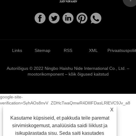
Links
Sitemap
RSS
XML
Privaatsuspolii
Autoriõigus © 2022 Ningbo Haishu Nide International Co., Ltd. –
mootorikomponent – ​​kõik õigused kaitstud
google-site-
verification=SyhAOs8nvV_ZDHcTwaQmwR4DlIlFDasLRlEVC9Jv_a8
X
Kasutame küpsiseid, et pakkuda teile paremat
sirvimiskogemust, analüüsida saidi liiklust ja
isikupärastada sisu. Seda saiti kasutades