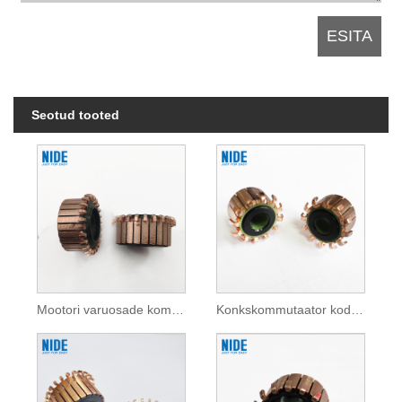
Seotud tooted
Mootori varuosade kommutaator kodumasinatele
Konkskommutaator kodumasinatele