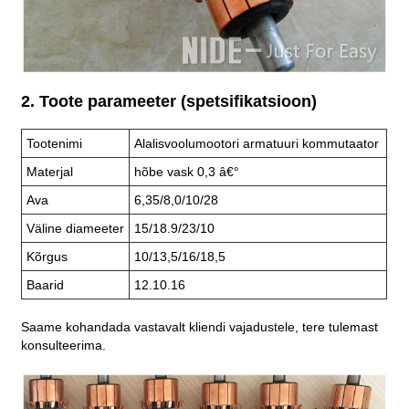
2. Toote parameeter (spetsifikatsioon)
Tootenimi
Alalisvoolumootori armatuuri kommutaator
Materjal
hõbe vask 0,3 â€°
Ava
6,35/8,0/10/28
Väline diameeter
15/18.9/23/10
Kõrgus
10/13,5/16/18,5
Baarid
12.10.16
Saame kohandada vastavalt kliendi vajadustele, tere tulemast
konsulteerima.