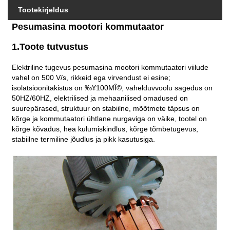
Tootekirjeldus
Pesumasina mootori kommutaator
1.Toote tutvustus
Elektriline tugevus pesumasina mootori kommutaatori viilude
vahel on 500 V/s, rikkeid ega virvendust ei esine;
isolatsioonitakistus on ‰¥100MÎ©, vahelduvvoolu sagedus on
50HZ/60HZ, elektrilised ja mehaanilised omadused on
suurepärased, struktuur on stabiilne, mõõtmete täpsus on
kõrge ja kommutaatori ühtlane nurgaviga on väike, tootel on
kõrge kõvadus, hea kulumiskindlus, kõrge tõmbetugevus,
stabiilne termiline jõudlus ja pikk kasutusiga.