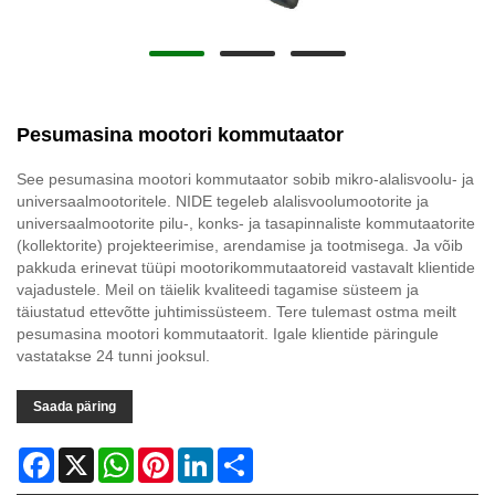
Pesumasina mootori kommutaator
See pesumasina mootori kommutaator sobib mikro-alalisvoolu- ja
universaalmootoritele. NIDE tegeleb alalisvoolumootorite ja
universaalmootorite pilu-, konks- ja tasapinnaliste kommutaatorite
(kollektorite) projekteerimise, arendamise ja tootmisega. Ja võib
pakkuda erinevat tüüpi mootorikommutaatoreid vastavalt klientide
vajadustele. Meil on täielik kvaliteedi tagamise süsteem ja
täiustatud ettevõtte juhtimissüsteem. Tere tulemast ostma meilt
pesumasina mootori kommutaatorit. Igale klientide päringule
vastatakse 24 tunni jooksul.
Saada päring
Facebook
X
WhatsApp
Pinterest
LinkedIn
Share