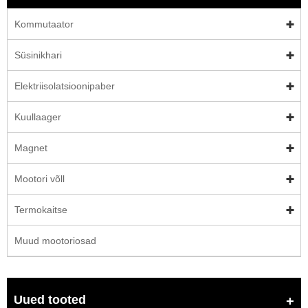
Kommutaator
Süsinikhari
Elektriisolatsioonipaber
Kuullaager
Magnet
Mootori võll
Termokaitse
Muud mootoriosad
Uued tooted