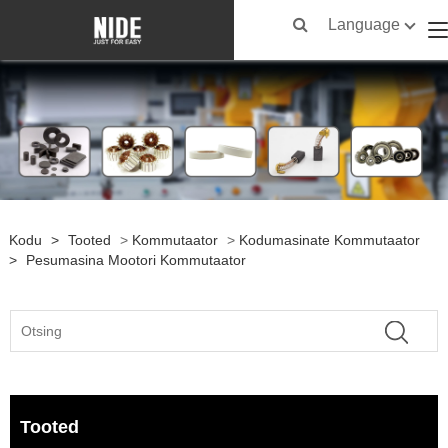
Language
Kodu
>
Tooted
>
Kommutaator
>
Kodumasinate Kommutaator
>
Pesumasina Mootori Kommutaator
Tooted